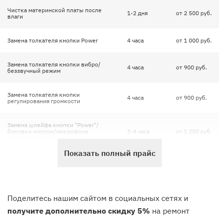
Чистка материнской платы после
1-2 дня
от 2 500 руб.
влаги
Замена толкателя кнопки Power
4 часа
от 1 000 руб.
Замена толкателя кнопки вибро/
4 часа
от 900 руб.
беззвучный режим
Замена толкателя кнопки
4 часа
от 900 руб.
регулирования громкости
Замена шлейфа кнопки "Power"/
боковых кнопок/микрофона
3-4 часа
от 1 200 руб.
шумоподавления
Показать полный прайс
Замена шлейфа
4 часа
от 1 200 руб.
Замена корпуса, замена задней
2-4 часа
от 1 900 руб.
крышки
Поделитесь нашим сайтом в социальных сетях и
получите дополнительно скидку 5%
на ремонт
Замена разъема наушников, док
3-4 часа
от 1 000 руб.