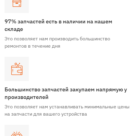
Замена динамика нижнего
2-3 часа
от 1 400 руб.
Замена динамика верхнего
2-3 часа
от 1 200 руб.
97% запчастей есть в наличии на нашем
складе
Замена шлейфа нижнего/Audio-Jack
4 часа
от 1 200 руб.
Это позволяет нам производить большинство
ремонтов в течение дня
Замена вибромотора
2-3 часа
от 1 200 руб.
*В случае отказа от ремонта клиент оплачивает 1300₽ за диагностику.
Большинство запчастей закупаем напрямую у
производителей
Это позволяет нам устанавливать минимальные цены
на запчасти для вашего устройства